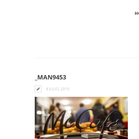
H
Blog
_MAN9453
8 JULIO, 2019