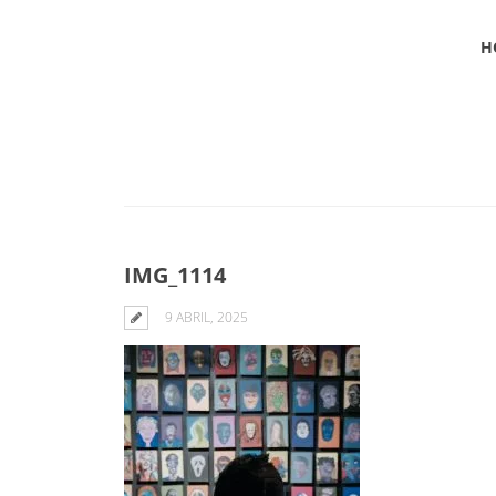
H
Blog
IMG_1114
9 ABRIL, 2025